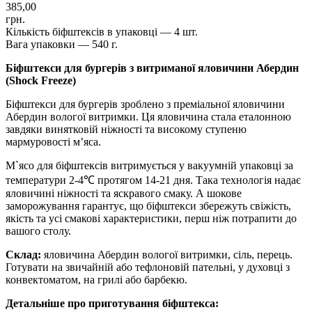
385,00
грн.
Кількість біфштексів в упаковці — 4 шт.
Вага упаковки — 540 г.
Біфштекси для бургерів з витриманої яловичини Абердин
(Shock Freeze)
Біфштекси для бургерів зроблено з преміальної яловичини
Абердин вологої витримки. Ця яловичина стала еталонною
завдяки винятковій ніжності та високому ступеню
мармуровості м’яса.
М`ясо для біфштексів витримується у вакуумній упаковці за
температури 2-4℃ протягом 14-21 дня. Така технологія надає
яловичині ніжності та яскравого смаку. А шокове
заморожування гарантує, що біфштекси збережуть свіжість,
якість та усі смакові характеристики, перш ніж потрапити до
вашого столу.
Склад:
яловичина Абердин вологої витримки, сіль, перець.
Готувати на звичайній або тефлоновій пательні, у духовці з
конвектоматом, на грилі або барбекю.
Детальніше про приготування біфштекса: