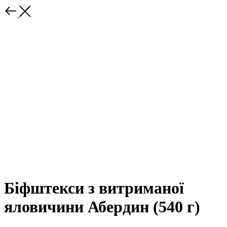
Біфштекси з витриманої
яловичини Абердин (540 г)