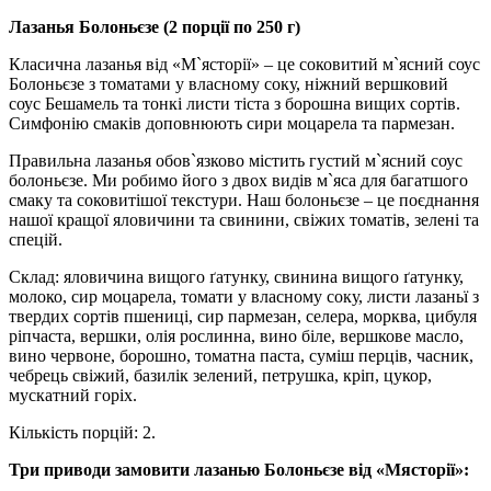
Лазанья Болоньєзе (2 порції по 250 г)
Класична лазанья від «М`ясторії» – це соковитий м`ясний соус
Болоньєзе з томатами у власному соку, ніжний вершковий
соус Бешамель та тонкі листи тіста з борошна вищих сортів.
Симфонію смаків доповнюють сири моцарела та пармезан.
Правильна лазанья обов`язково містить густий м`ясний соус
болоньєзе. Ми робимо його з двох видів м`яса для багатшого
смаку та соковитішої текстури. Наш болоньєзе – це поєднання
нашої кращої яловичини та свинини, свіжих томатів, зелені та
спецій.
Склад:
яловичина вищого ґатунку, свинина вищого ґатунку,
молоко, сир моцарела, томати у власному соку, листи лазаньї з
твердих сортів пшениці, сир пармезан, селера, морква, цибуля
ріпчаста, вершки, олія рослинна, вино біле, вершкове масло,
вино червоне, борошно, томатна паста, суміш перців, часник,
чебрець свіжий, базилік зелений, петрушка, кріп, цукор,
мускатний горіх.
Кількість порцій: 2.
Три приводи замовити лазанью Болоньєзе від «Мясторії»: