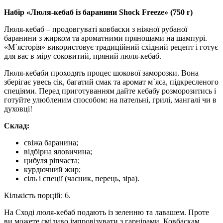
Набір «Люля-кебаб із баранини Shock Freeze» (750 г)
Люля-кебаб – продовгуваті ковбаски з ніжної рубаної
баранини з жирком та ароматними прянощами на шампурі.
«М`ясторія» використовує традиційний східний рецепт і готує
для вас в міру соковитий, пряний люля-кебаб.
Люля-кебаби проходять процес шокової заморозки. Вона
зберігає увесь сік, багатий смак та аромат м`яса, підкресленого
спеціями. Перед приготуванням дайте кебабу розморозитись і
готуйте улюбленим способом: на пательні, грилі, мангалі чи в
духовці!
Склад:
свіжа баранина;
відбірна яловичина;
цибуля ріпчаста;
курдючний жир;
сіль і спеції (часник, перець, зіра).
Кількість порцій: 6.
На Сході люля-кебаб подають із зеленню та лавашем. Проте
ви можете сміливо імпровізувати з гарнірами. Ковбаскам